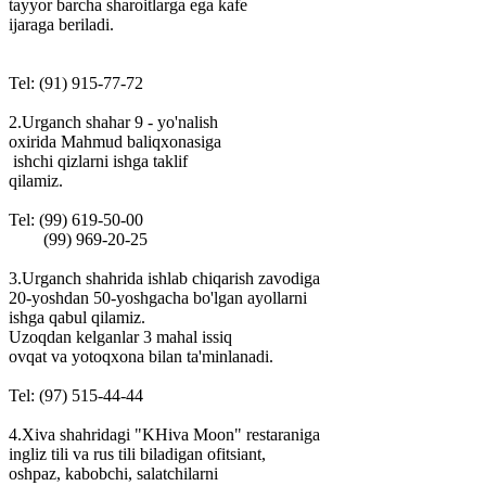
tayyor barcha sharoitlarga ega kafe
ijaraga beriladi.
Tel: (91) 915-77-72
2.Urganch shahar 9 - yo'nalish
oxirida Mahmud baliqxonasiga
ishchi qizlarni ishga taklif
qilamiz.
Tel: (99) 619-50-00
(99) 969-20-25
3.Urganch shahrida ishlab chiqarish zavodiga
20-yoshdan 50-yoshgacha bo'lgan ayollarni
ishga qabul qilamiz.
Uzoqdan kelganlar 3 mahal issiq
ovqat va yotoqxona bilan ta'minlanadi.
Tel: (97) 515-44-44
4.Xiva shahridagi "KHiva Moon" restaraniga
ingliz tili va rus tili biladigan ofitsiant,
oshpaz, kabobchi, salatchilarni