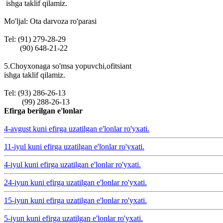
ishga taklif qilamiz.
Mo'ljal: Ota darvoza ro'parasi
Tel: (91) 279-28-29
(90) 648-21-22
5.Choyxonaga so'msa yopuvchi,ofitsiant
ishga taklif qilamiz.
Tel: (93) 286-26-13
(99) 288-26-13
Efirga berilgan e'lonlar
4-avgust kuni efirga uzatilgan e'lonlar ro'yxati.
11-iyul kuni efirga uzatilgan e'lonlar ro'yxati.
4-iyul kuni efirga uzatilgan e'lonlar ro'yxati.
24-iyun kuni efirga uzatilgan e'lonlar ro'yxati.
15-iyun kuni efirga uzatilgan e'lonlar ro'yxati.
5-iyun kuni efirga uzatilgan e'lonlar ro'yxati.