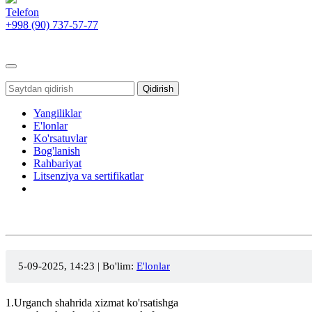
Telefon
+998 (90)
737-57-77
Toggle
navigation
Qidirish
Yangiliklar
E'lonlar
Ko'rsatuvlar
Bog'lanish
Rahbariyat
Litsenziya va sertifikatlar
5-09-2025, 14:23
| Bo'lim:
E'lonlar
1.Urganch shahrida xizmat ko'rsatishga