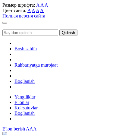
Размер шрифта:
A
A
A
Цвет сайта:
A
A
A
A
Полная версия сайта
Toggle
navigation
Qidirish
Bosh sahifa
Rahbariyatga murojaat
Bog'lanish
Yangiliklar
E'lonlar
Ko'rsatuvlar
Bog'lanish
E'lon berish
AAA