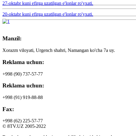
27-oktabr kuni efirga uzatilgan e'lonlar ro'yxati.
20-oktabr kuni efirga uzatilgan e'lonlar ro'yxati.
Manzil:
Xorazm viloyati, Urgench shahri, Namangan ko'cha 7a uy.
Reklama uchun:
+998 (90)
737-57-77
Reklama uchun:
+998 (91)
919-88-88
Fax:
+998 (62)
225-57-77
© 8TV.UZ 2005-2022