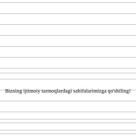
Bizning ijtimoiy tarmoqlardagi sahifalarimizga qo'shiling!