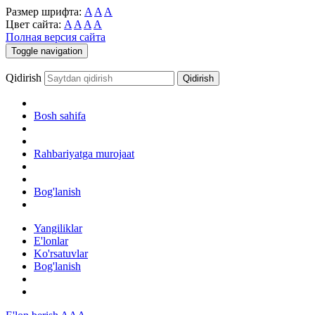
Размер шрифта:
A
A
A
Цвет сайта:
A
A
A
A
Полная версия сайта
Toggle navigation
Qidirish
Bosh sahifa
Rahbariyatga murojaat
Bog'lanish
Yangiliklar
E'lonlar
Ko'rsatuvlar
Bog'lanish