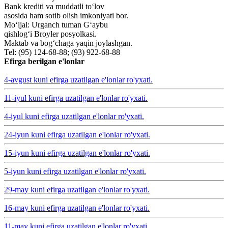
Bank krediti va muddatli to‘lov
asosida ham sotib olish imkoniyati bor.
Mo‘ljal: Urganch tuman G‘aybu
qishlog‘i Broyler posyolkasi.
Maktab va bog‘chaga yaqin joylashgan.
Tel: (95) 124-68-88; (93) 922-68-88
Efirga berilgan e'lonlar
4-avgust kuni efirga uzatilgan e'lonlar ro'yxati.
11-iyul kuni efirga uzatilgan e'lonlar ro'yxati.
4-iyul kuni efirga uzatilgan e'lonlar ro'yxati.
24-iyun kuni efirga uzatilgan e'lonlar ro'yxati.
15-iyun kuni efirga uzatilgan e'lonlar ro'yxati.
5-iyun kuni efirga uzatilgan e'lonlar ro'yxati.
29-may kuni efirga uzatilgan e'lonlar ro'yxati.
16-may kuni efirga uzatilgan e'lonlar ro'yxati.
11-may kuni efirga uzatilgan e'lonlar ro'yxati.