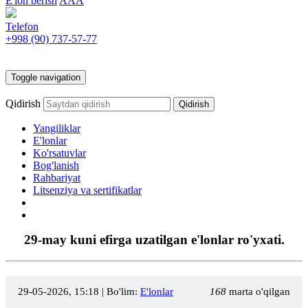
E'lon berish
AAA
Telefon
+998 (90)
737-57-77
Toggle navigation
Qidirish
Yangiliklar
E'lonlar
Ko'rsatuvlar
Bog'lanish
Rahbariyat
Litsenziya va sertifikatlar
29-may kuni efirga uzatilgan e'lonlar ro'yxati.
29-05-2026, 15:18
| Bo'lim:
E'lonlar
168
marta o'qilgan