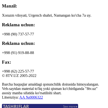
Manzil:
Xorazm viloyati, Urgench shahri, Namangan ko'cha 7a uy.
Reklama uchun:
+998 (90)
737-57-77
Reklama uchun:
+998 (91)
919-88-88
Fax:
+998 (62)
225-57-77
© 8TV.UZ 2005-2022
Barcha huquqlar amaldagi qonunchilik doirasida himoyalangan.
Veb-saytdan material to'liq yoki qisman ko'chirilganda "8tv.uz"
asosiy manba sifatida ko'rsatilishi shart.
Litsenziya:
AA №0006322