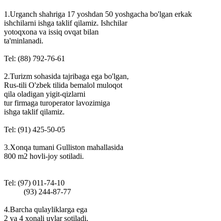
1.Urganch shahriga 17 yoshdan 50 yoshgacha bo'lgan erkak
ishchilarni ishga taklif qilamiz. Ishchilar
yotoqxona va issiq ovqat bilan
ta'minlanadi.
Tel: (88) 792-76-61
2.Turizm sohasida tajribaga ega bo'lgan,
Rus-tili O'zbek tilida bemalol muloqot
qila oladigan yigit-qizlarni
tur firmaga turoperator lavozimiga
ishga taklif qilamiz.
Tel: (91) 425-50-05
3.Xonqa tumani Gulliston mahallasida
800 m2 hovli-joy sotiladi.
Tel: (97) 011-74-10
(93) 244-87-77
4.Barcha qulayliklarga ega
2 va 4 xonali uylar sotiladi.