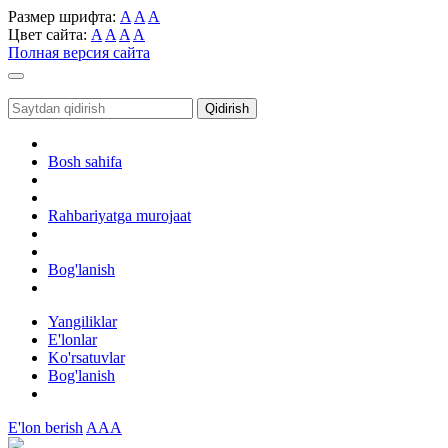
Размер шрифта:
A
A
A
Цвет сайта:
A
A
A
A
Полная версия сайта
Toggle
navigation
Qidirish
Bosh sahifa
Rahbariyatga murojaat
Bog'lanish
Yangiliklar
E'lonlar
Ko'rsatuvlar
Bog'lanish
E'lon berish
AAA