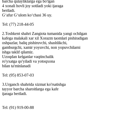
barcha qulayliklarga ega bo'lgan
4 xonali hovli joy sotiladi yoki ijaraga
beriladi.
G‘afur G‘ulom ko‘chasi 36 uy.
Tel: (77) 218-44-05
2.Toshkent shahri Zangiota tumanida yangi ochilgan
kafega malakali xar xil Xorazm taomlari pishiradigan
oshpazlar, baliq pishiruvchi, shashlikchi,
gamburgchi, xamir yoyuvchi, non yopuvchilarni
ishga taklif qilamiz.
Uzoqdan kelganlar vaqtinchalik
ro'yxatga qo'yiladi va yotoqxona
bilan ta'minlanadi
Tel: (95) 853-07-03
3.Urganch shahrida xizmat ko'rsatishga
tayyor barcha sharoitlarga ega kafe
ijaraga beriladi.
Tel: (91) 919-00-88