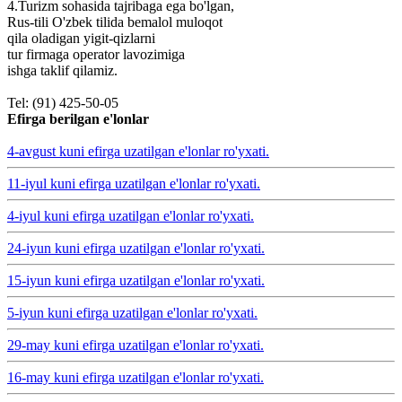
4.Turizm sohasida tajribaga ega bo'lgan,
Rus-tili O'zbek tilida bemalol muloqot
qila oladigan yigit-qizlarni
tur firmaga operator lavozimiga
ishga taklif qilamiz.
Tel: (91) 425-50-05
Efirga berilgan e'lonlar
4-avgust kuni efirga uzatilgan e'lonlar ro'yxati.
11-iyul kuni efirga uzatilgan e'lonlar ro'yxati.
4-iyul kuni efirga uzatilgan e'lonlar ro'yxati.
24-iyun kuni efirga uzatilgan e'lonlar ro'yxati.
15-iyun kuni efirga uzatilgan e'lonlar ro'yxati.
5-iyun kuni efirga uzatilgan e'lonlar ro'yxati.
29-may kuni efirga uzatilgan e'lonlar ro'yxati.
16-may kuni efirga uzatilgan e'lonlar ro'yxati.