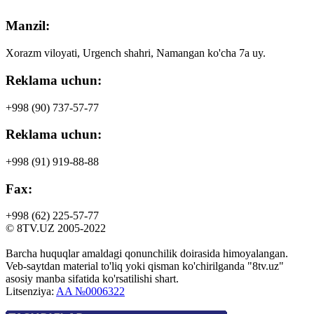
Manzil:
Xorazm viloyati, Urgench shahri, Namangan ko'cha 7a uy.
Reklama uchun:
+998 (90)
737-57-77
Reklama uchun:
+998 (91)
919-88-88
Fax:
+998 (62)
225-57-77
© 8TV.UZ 2005-2022
Barcha huquqlar amaldagi qonunchilik doirasida himoyalangan.
Veb-saytdan material to'liq yoki qisman ko'chirilganda "8tv.uz"
asosiy manba sifatida ko'rsatilishi shart.
Litsenziya:
AA №0006322