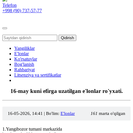
Telefon
+998 (90)
737-57-77
Toggle
navigation
Qidirish
Yangiliklar
E'lonlar
Ko'rsatuvlar
Bog'lanish
Rahbariyat
Litsenziya va sertifikatlar
16-may kuni efirga uzatilgan e'lonlar ro'yxati.
16-05-2026, 14:41
| Bo'lim:
E'lonlar
161
marta o'qilgan
1.Yangibozor tumani markazida