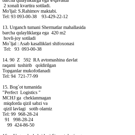
barcha qulayliklarga ega 4-qavatda
2 xonali kvartira sotiladi.
Mo'ljal: S.Rahimov maktabi.
Tel: 93 093-00-38 93-429-22-12
13. Urganch tumani Shermatlar mahallasida
barcha qulayliklarga ega 420 m2
hovli-joy sotiladi
Mo`ljal : Asab kasalliklari shifoxonasi
Tel: 93 093-00-38
14. 90 Z 592 RA avtomashina davlat
raqami tushirib qoldirilgan
Topganlar mukofotlanadi
Tel: 94 721-77-99
15. Bog`ot tumanida
"Perfect Logistics "
MCHJ ga cheklanmagan
miqdorda qizil sabzi va
qizil lavlagi sotib olamiz
Tel: 99 968-28-24
91 998-28-24
99 424-86-50