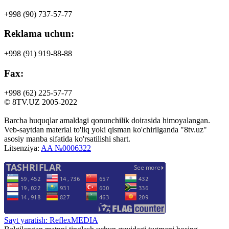
+998 (90)
737-57-77
Reklama uchun:
+998 (91)
919-88-88
Fax:
+998 (62)
225-57-77
© 8TV.UZ 2005-2022
Barcha huquqlar amaldagi qonunchilik doirasida himoyalangan.
Veb-saytdan material to'liq yoki qisman ko'chirilganda "8tv.uz"
asosiy manba sifatida ko'rsatilishi shart.
Litsenziya:
AA №0006322
Sayt yaratish: ReflexMEDIA