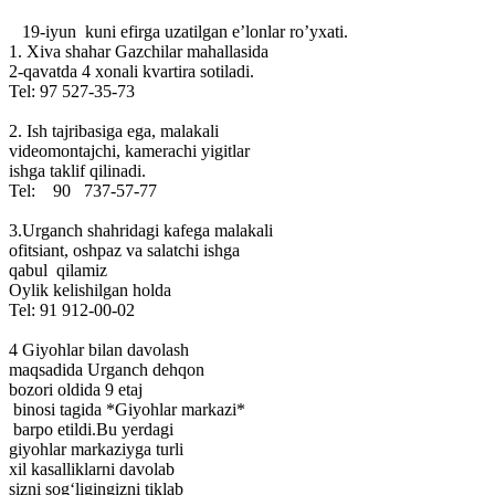
19-iyun kuni efirga uzatilgan e’lonlar ro’yxati.
1. Xiva shahar Gazchilar mahallasida
2-qavatda 4 xonali kvartira sotiladi.
Tel: 97 527-35-73
2. Ish tajribasiga ega, malakali
videomontajchi, kamerachi yigitlar
ishga taklif qilinadi.
Tel: 90 737-57-77
3.Urganch shahridagi kafega malakali
ofitsiant, oshpaz va salatchi ishga
qabul qilamiz
Oylik kelishilgan holda
Tel: 91 912-00-02
4 Giyohlar bilan davolash
maqsadida Urganch dehqon
bozori oldida 9 etaj
binosi tagida *Giyohlar markazi*
barpo etildi.Bu yerdagi
giyohlar markaziyga turli
xil kasalliklarni davolab
sizni sog‘ligingizni tiklab