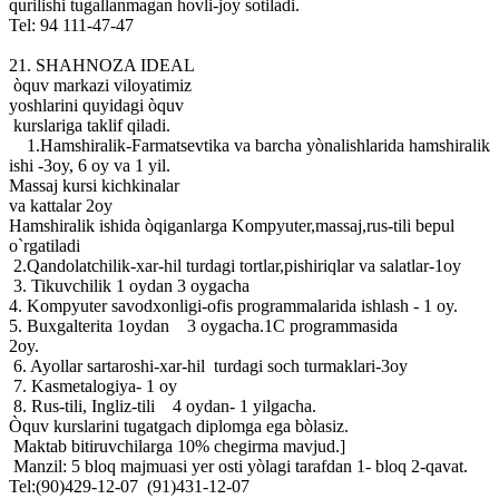
qurilishi tugallanmagan hovli-joy sotiladi.
Tel: 94 111-47-47
21. SHAHNOZA IDEAL
òquv markazi viloyatimiz
yoshlarini quyidagi òquv
kurslariga taklif qiladi.
1.Hamshiralik-Farmatsevtika va barcha yònalishlarida hamshiralik
ishi -3oy, 6 oy va 1 yil.
Massaj kursi kichkinalar
va kattalar 2oy
Hamshiralik ishida òqiganlarga Kompyuter,massaj,rus-tili bepul
o`rgatiladi
2.Qandolatchilik-xar-hil turdagi tortlar,pishiriqlar va salatlar-1oy
3. Tikuvchilik 1 oydan 3 oygacha
4. Kompyuter savodxonligi-ofis programmalarida ishlash - 1 oy.
5. Buxgalterita 1oydan 3 oygacha.1C programmasida
2oy.
6. Ayollar sartaroshi-xar-hil turdagi soch turmaklari-3oy
7. Kasmetalogiya- 1 oy
8. Rus-tili, Ingliz-tili 4 oydan- 1 yilgacha.
Òquv kurslarini tugatgach diplomga ega bòlasiz.
Maktab bitiruvchilarga 10% chegirma mavjud.]
Manzil: 5 bloq majmuasi yer osti yòlagi tarafdan 1- bloq 2-qavat.
Tel:(90)429-12-07 (91)431-12-07