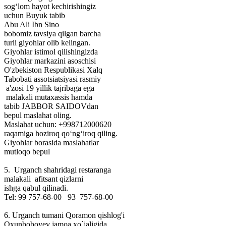
sog‘lom hayot kechirishingiz
uchun Buyuk tabib
Abu Ali Ibn Sino
bobomiz tavsiya qilgan barcha
turli giyohlar olib kelingan.
Giyohlar istimol qilishingizda
Giyohlar markazini asoschisi
O'zbekiston Respublikasi Xalq
Tabobati assotsiatsiyasi rasmiy
a'zosi 19 yillik tajribaga ega
malakali mutaxassis hamda
tabib JABBOR SAIDOVdan
bepul maslahat oling.
Maslahat uchun: +998712000620
raqamiga hoziroq qo‘ng‘iroq qiling.
Giyohlar borasida maslahatlar
mutloqo bepul
5. Urganch shahridagi restaranga
malakali afitsant qizlarni
ishga qabul qilinadi.
Tel: 99 757-68-00 93 757-68-00
6. Urganch tumani Qoramon qishlog'i
Oxunboboyev jamoa xo`jaligida