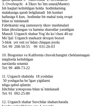
3. Overloqchi 4.Tikuv bo`lim ustasi(Master)
Ish haqlari kelishilgan holda hodimlarning
malakasiga qarab belgilanadi Ish kunlari
haftasiga 6 kun, hodimlar bir mahal issiq ovqat
bilan ta`minlanadi
Fabrikamiz eng zamonaviy tikuv mashinalari
bilan jihozlangan va hamma sharoitlar yaratilgan
Manzil: Urganch shahar Yog`du ko`chasi 40-uy
Mo`ljal: Urganch markazir dexqon bozori
5-blok yer osti yo`lidan chiqqan joyda
Tel: 99 208-50-55 99 031-26-03
10. Biogomus va Kalifornia chuvalchangini cheklanmagan
miqdorda kelishilgan
narxlarda sotamiz
Tel: 99 488-73-22
11. Urganch shahrida 18 yoshdan
50 yoshgacha bo`lgan yigitlarni
ishga qabul qilamiz
Ishchilar yotoqxona bilan ta`minlanadi
Tel: 91 092-25-80
12. Urganch shahar Suvchilar shaharchasida