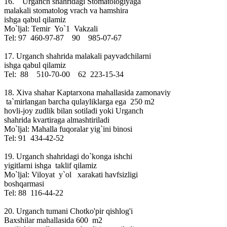
16. Urganch shahridagi Stomatologiyaga
malakali stomatolog vrach va hamshira
ishga qabul qilamiz
Mo`ljal: Temir Yo`1 Vakzali
Tel: 97 460-97-87 90 985-07-67
17. Urganch shahrida malakali payvadchilarni
ishga qabul qilamiz
Tel: 88 510-70-00 62 223-15-34
18. Xiva shahar Kaptarxona mahallasida zamonaviy
ta`mirlangan barcha qulayliklarga ega 250 m2
hovli-joy zudlik bilan sotiladi yoki Urganch
shahrida kvartiraga almashtiriladi
Mo`ljal: Mahalla fuqoralar yig`ini binosi
Tel: 91 434-42-52
19. Urganch shahridagi do`konga ishchi
yigitlarni ishga taklif qilamiz
Mo`ljal: Viloyat y`ol xarakati havfsizligi
boshqarmasi
Tel: 88 116-44-22
20. Urganch tumani Chotko'pir qishlog'i
Baxshilar mahallasida 600 m2