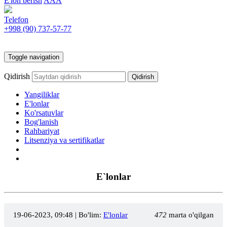
E'lon berish
AAA
Telefon
+998 (90)
737-57-77
Toggle navigation
Qidirish
Yangiliklar
E'lonlar
Ko'rsatuvlar
Bog'lanish
Rahbariyat
Litsenziya va sertifikatlar
E`lonlar
19-06-2023, 09:48
| Bo'lim:
E'lonlar
472
marta o'qilgan