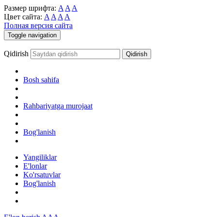
Размер шрифта:
A
A
A
Цвет сайта:
A
A
A
A
Полная версия сайта
Toggle navigation
Qidirish
Bosh sahifa
Rahbariyatga murojaat
Bog'lanish
Yangiliklar
E'lonlar
Ko'rsatuvlar
Bog'lanish