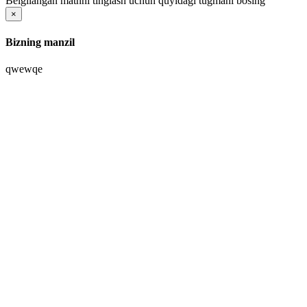
Belgilangan matnni tinglash uchun quyidagi tugmani bosing
×
Bizning manzil
qwewqe