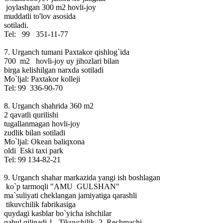
joylashgan 300 m2 hovli-joy
muddatli to'lov asosida
sotiladi.
Tel: 99 351-11-77
7. Urganch tumani Paxtakor qishlog`ida
700 m2 hovli-joy uy jihozlari bilan
birga kelishilgan narxda sotiladi
Mo`ljal: Paxtakor kolleji
Tel: 99 336-90-70
8. Urganch shahrida 360 m2
2 qavatli qurilishi
tugallanmagan hovli-joy
zudlik bilan sotiladi
Mo`ljal: Okean baliqxona
oldi Eski taxi park
Tel: 99 134-82-21
9. Urganch shahar markazida yangi ish boshlagan
ko`p tarmoqli "AMU GULSHAN"
ma`suliyati cheklangan jamiyatiga qarashli
tikuvchilik fabrikasiga
quydagi kasblar bo`yicha ishchilar
qabul qilinadi 1. Tikuvchilik 2. Rechmachi