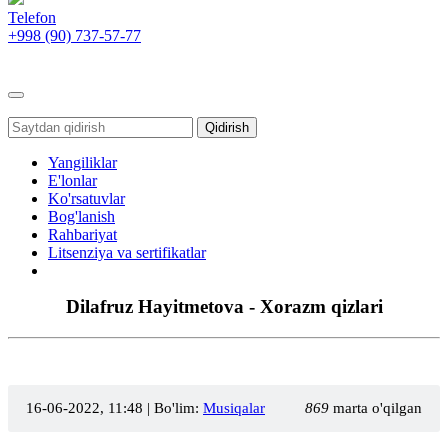
Telefon
+998 (90)
737-57-77
Toggle
navigation
Qidirish
Yangiliklar
E'lonlar
Ko'rsatuvlar
Bog'lanish
Rahbariyat
Litsenziya va sertifikatlar
Dilafruz Hayitmetova - Xorazm qizlari
16-06-2022, 11:48
| Bo'lim:
Musiqalar
869
marta o'qilgan