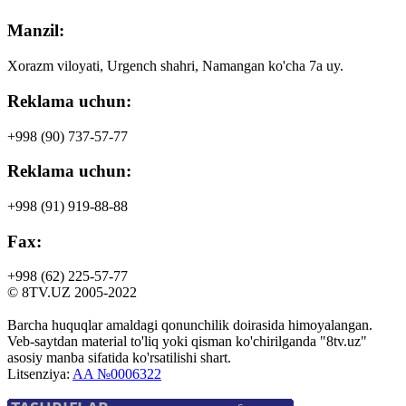
Manzil:
Xorazm viloyati, Urgench shahri, Namangan ko'cha 7a uy.
Reklama uchun:
+998 (90)
737-57-77
Reklama uchun:
+998 (91)
919-88-88
Fax:
+998 (62)
225-57-77
© 8TV.UZ 2005-2022
Barcha huquqlar amaldagi qonunchilik doirasida himoyalangan.
Veb-saytdan material to'liq yoki qisman ko'chirilganda "8tv.uz"
asosiy manba sifatida ko'rsatilishi shart.
Litsenziya:
AA №0006322