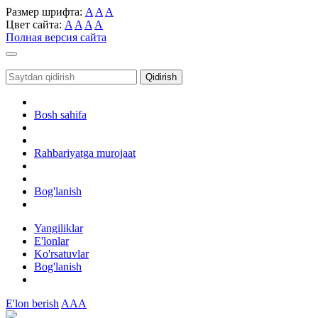
Размер шрифта:
A
A
A
Цвет сайта:
A
A
A
A
Полная версия сайта
Toggle
navigation
Qidirish
Bosh sahifa
Rahbariyatga murojaat
Bog'lanish
Yangiliklar
E'lonlar
Ko'rsatuvlar
Bog'lanish
E'lon berish
AAA