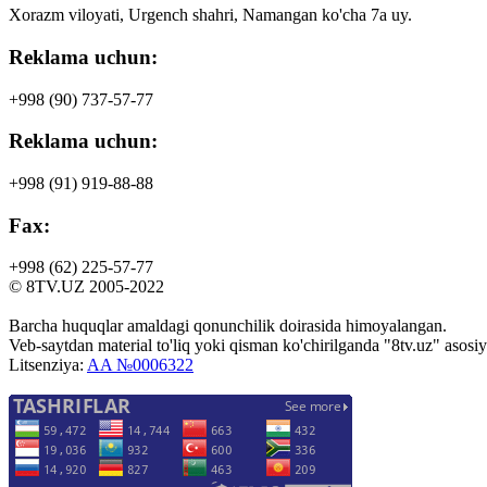
Xorazm viloyati, Urgench shahri, Namangan ko'cha 7a uy.
Reklama uchun:
+998 (90)
737-57-77
Reklama uchun:
+998 (91)
919-88-88
Fax:
+998 (62)
225-57-77
© 8TV.UZ 2005-2022
Barcha huquqlar amaldagi qonunchilik doirasida himoyalangan.
Veb-saytdan material to'liq yoki qisman ko'chirilganda "8tv.uz" asosiy 
Litsenziya:
AA №0006322