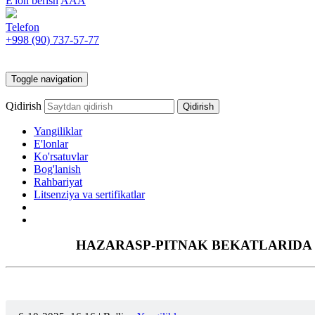
E'lon berish
AAA
Telefon
+998 (90)
737-57-77
Toggle navigation
Qidirish
Yangiliklar
E'lonlar
Ko'rsatuvlar
Bog'lanish
Rahbariyat
Litsenziya va sertifikatlar
HAZARASP-PITNAK BEKATLARIDA "