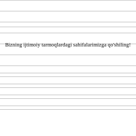
Bizning ijtimoiy tarmoqlardagi sahifalarimizga qo'shiling!