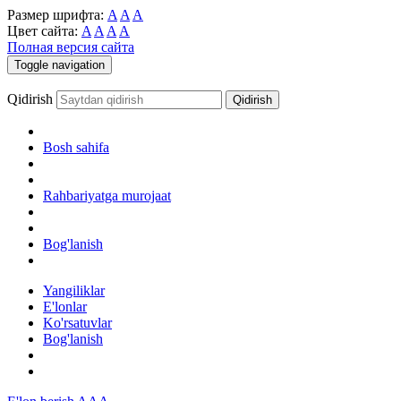
Размер шрифта:
A
A
A
Цвет сайта:
A
A
A
A
Полная версия сайта
Toggle navigation
Qidirish
Bosh sahifa
Rahbariyatga murojaat
Bog'lanish
Yangiliklar
E'lonlar
Ko'rsatuvlar
Bog'lanish