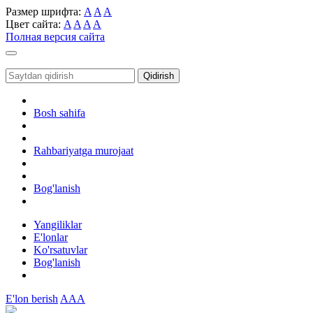
Размер шрифта:
A
A
A
Цвет сайта:
A
A
A
A
Полная версия сайта
Toggle
navigation
Qidirish
Bosh sahifa
Rahbariyatga murojaat
Bog'lanish
Yangiliklar
E'lonlar
Ko'rsatuvlar
Bog'lanish
E'lon berish
AAA