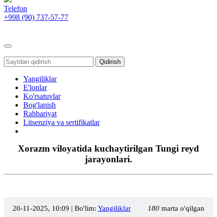
Telefon
+998 (90)
737-57-77
Toggle
navigation
Qidirish
Yangiliklar
E'lonlar
Ko'rsatuvlar
Bog'lanish
Rahbariyat
Litsenziya va sertifikatlar
Xorazm viloyatida kuchaytirilgan Tungi reyd
jarayonlari.
20-11-2025, 10:09
| Bo'lim:
Yangiliklar
180
marta o'qilgan