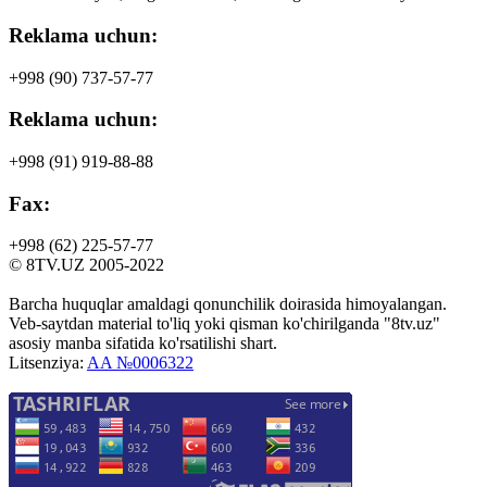
Reklama uchun:
+998 (90)
737-57-77
Reklama uchun:
+998 (91)
919-88-88
Fax:
+998 (62)
225-57-77
© 8TV.UZ 2005-2022
Barcha huquqlar amaldagi qonunchilik doirasida himoyalangan.
Veb-saytdan material to'liq yoki qisman ko'chirilganda "8tv.uz"
asosiy manba sifatida ko'rsatilishi shart.
Litsenziya:
AA №0006322