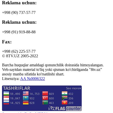
Reklama uchun:
+998 (90)
737-57-77
Reklama uchun:
+998 (91)
919-88-88
Fax:
+998 (62)
225-57-77
© 8TV.UZ 2005-2022
Barcha huquqlar amaldagi qonunchilik doirasida himoyalangan.
Veb-saytdan material to'liq yoki qisman ko'chirilganda "8tv.uz"
asosiy manba sifatida ko'rsatilishi shart.
Litsenziya:
AA №0006322