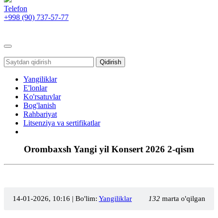
Telefon
+998 (90)
737-57-77
Toggle
navigation
Qidirish
Yangiliklar
E'lonlar
Ko'rsatuvlar
Bog'lanish
Rahbariyat
Litsenziya va sertifikatlar
Orombaxsh Yangi yil Konsert 2026 2-qism
14-01-2026, 10:16
| Bo'lim:
Yangiliklar
132
marta o'qilgan