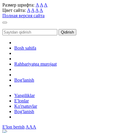
Размер шрифта:
A
A
A
Цвет сайта:
A
A
A
A
Полная версия сайта
Toggle
navigation
Qidirish
Bosh sahifa
Rahbariyatga murojaat
Bog'lanish
Yangiliklar
E'lonlar
Ko'rsatuvlar
Bog'lanish
E'lon berish
AAA