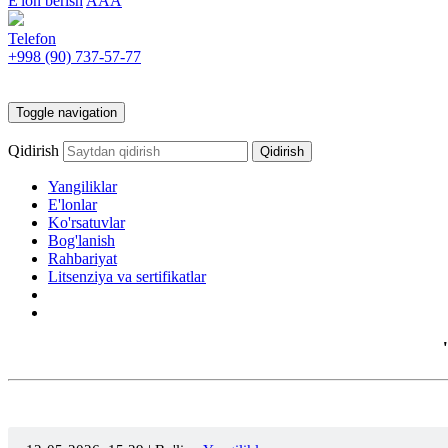
E'lon berish
AAA
Telefon
+998 (90)
737-57-77
Toggle navigation
Qidirish
Yangiliklar
E'lonlar
Ko'rsatuvlar
Bog'lanish
Rahbariyat
Litsenziya va sertifikatlar