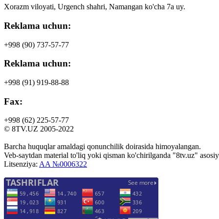
Xorazm viloyati, Urgench shahri, Namangan ko'cha 7a uy.
Reklama uchun:
+998 (90)
737-57-77
Reklama uchun:
+998 (91)
919-88-88
Fax:
+998 (62)
225-57-77
© 8TV.UZ 2005-2022
Barcha huquqlar amaldagi qonunchilik doirasida himoyalangan.
Veb-saytdan material to'liq yoki qisman ko'chirilganda "8tv.uz" asosiy 
Litsenziya:
AA №0006322