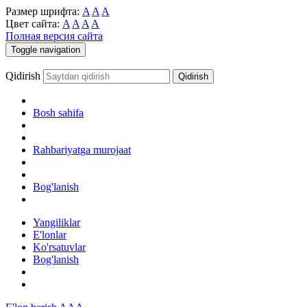
Размер шрифта:
A
A
A
Цвет сайта:
A
A
A
A
Полная версия сайта
Toggle navigation
Qidirish
Bosh sahifa
Rahbariyatga murojaat
Bog'lanish
Yangiliklar
E'lonlar
Ko'rsatuvlar
Bog'lanish