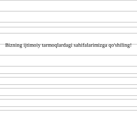
Bizning ijtimoiy tarmoqlardagi sahifalarimizga qo'shiling!