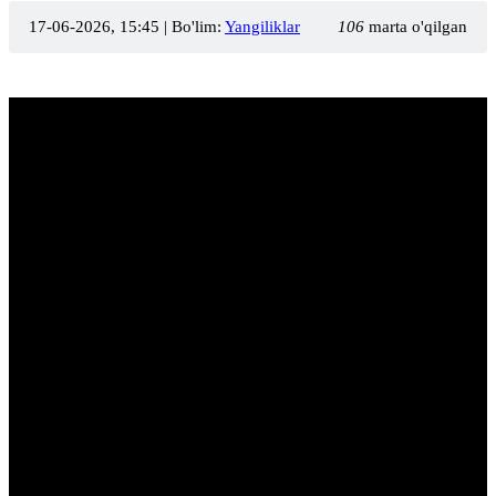
17-06-2026, 15:45
| Bo'lim:
Yangiliklar
106
marta o'qilgan