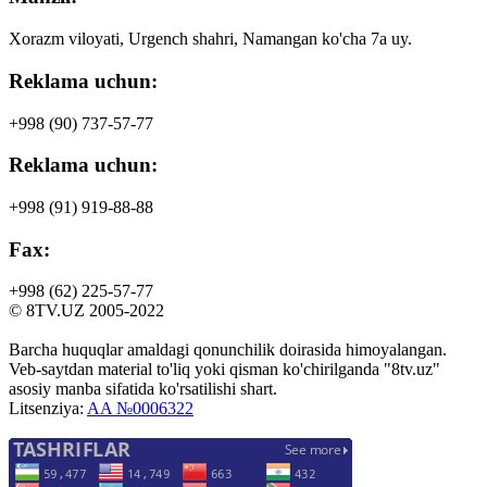
Xorazm viloyati, Urgench shahri, Namangan ko'cha 7a uy.
Reklama uchun:
+998 (90)
737-57-77
Reklama uchun:
+998 (91)
919-88-88
Fax:
+998 (62)
225-57-77
© 8TV.UZ 2005-2022
Barcha huquqlar amaldagi qonunchilik doirasida himoyalangan.
Veb-saytdan material to'liq yoki qisman ko'chirilganda "8tv.uz"
asosiy manba sifatida ko'rsatilishi shart.
Litsenziya:
AA №0006322