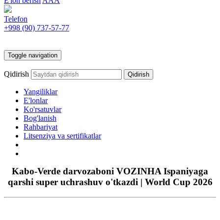
E'lon berish
AAA
Telefon
+998 (90)
737-57-77
Toggle navigation
Qidirish
Yangiliklar
E'lonlar
Ko'rsatuvlar
Bog'lanish
Rahbariyat
Litsenziya va sertifikatlar
Kabo-Verde darvozaboni VOZINHA Ispaniyaga
qarshi super uchrashuv o'tkazdi | World Cup 2026