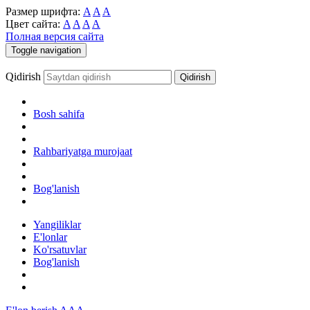
Размер шрифта:
A
A
A
Цвет сайта:
A
A
A
A
Полная версия сайта
Toggle navigation
Qidirish
Bosh sahifa
Rahbariyatga murojaat
Bog'lanish
Yangiliklar
E'lonlar
Ko'rsatuvlar
Bog'lanish