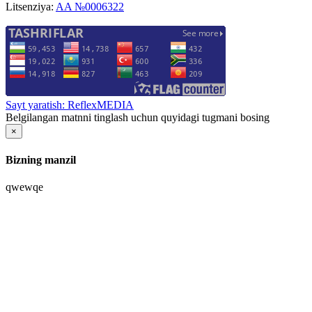
Litsenziya:
AA №0006322
Sayt yaratish: ReflexMEDIA
Belgilangan matnni tinglash uchun quyidagi tugmani bosing
×
Bizning manzil
qwewqe