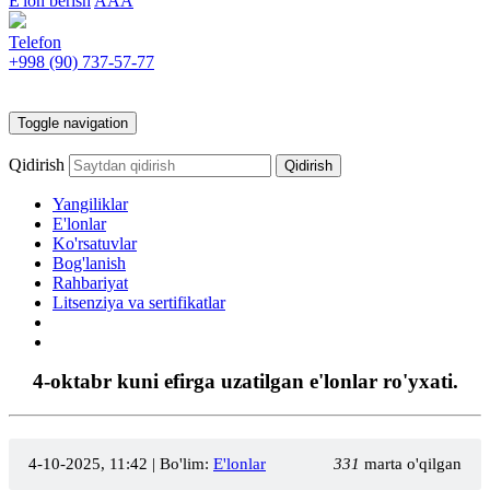
E'lon berish
AAA
Telefon
+998 (90)
737-57-77
Toggle navigation
Qidirish
Yangiliklar
E'lonlar
Ko'rsatuvlar
Bog'lanish
Rahbariyat
Litsenziya va sertifikatlar
4-oktabr kuni efirga uzatilgan e'lonlar ro'yxati.
4-10-2025, 11:42
| Bo'lim:
E'lonlar
331
marta o'qilgan