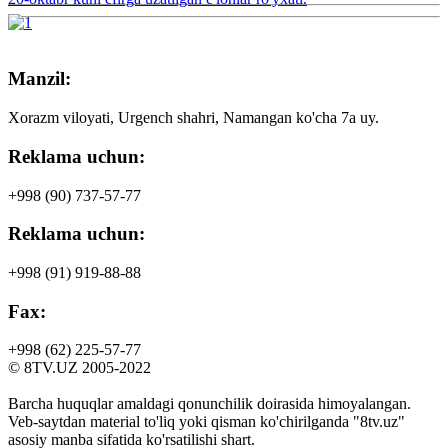
Manzil:
Xorazm viloyati, Urgench shahri, Namangan ko'cha 7a uy.
Reklama uchun:
+998 (90)
737-57-77
Reklama uchun:
+998 (91)
919-88-88
Fax:
+998 (62)
225-57-77
© 8TV.UZ 2005-2022
Barcha huquqlar amaldagi qonunchilik doirasida himoyalangan.
Veb-saytdan material to'liq yoki qisman ko'chirilganda "8tv.uz"
asosiy manba sifatida ko'rsatilishi shart.