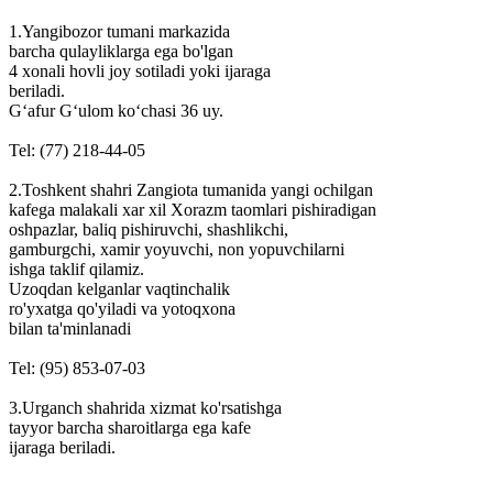
1.Yangibozor tumani markazida
barcha qulayliklarga ega bo'lgan
4 xonali hovli joy sotiladi yoki ijaraga
beriladi.
G‘afur G‘ulom ko‘chasi 36 uy.
Tel: (77) 218-44-05
2.Toshkent shahri Zangiota tumanida yangi ochilgan
kafega malakali xar xil Xorazm taomlari pishiradigan
oshpazlar, baliq pishiruvchi, shashlikchi,
gamburgchi, xamir yoyuvchi, non yopuvchilarni
ishga taklif qilamiz.
Uzoqdan kelganlar vaqtinchalik
ro'yxatga qo'yiladi va yotoqxona
bilan ta'minlanadi
Tel: (95) 853-07-03
3.Urganch shahrida xizmat ko'rsatishga
tayyor barcha sharoitlarga ega kafe
ijaraga beriladi.