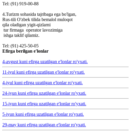
Tel: (91) 919-00-88
4.Turizm sohasida tajribaga ega bo'lgan,
Rus-tili O'zbek tilida bemalol muloqot
qila oladigan yigit-qizlarni
tur firmaga operator lavozimiga
ishga taklif qilamiz.
Tel: (91) 425-50-05
Efirga berilgan e'lonlar
4-avgust kuni efirga uzatilgan e'lonlar ro'yxati.
11-iyul kuni efirga uzatilgan e'lonlar ro'yxati.
4-iyul kuni efirga uzatilgan e'lonlar ro'yxati.
24-iyun kuni efirga uzatilgan e'lonlar ro'yxati.
15-iyun kuni efirga uzatilgan e'lonlar ro'yxati.
5-iyun kuni efirga uzatilgan e'lonlar ro'yxati.
29-may kuni efirga uzatilgan e'lonlar ro'yxati.