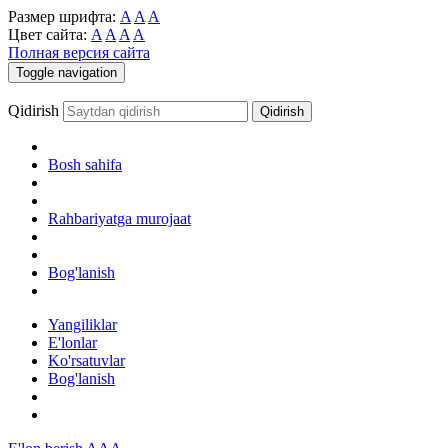
Размер шрифта:
A
A
A
Цвет сайта:
A
A
A
A
Полная версия сайта
Toggle navigation
Qidirish
Bosh sahifa
Rahbariyatga murojaat
Bog'lanish
Yangiliklar
E'lonlar
Ko'rsatuvlar
Bog'lanish