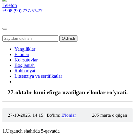
Telefon
+998 (90)
737-57-77
Toggle
navigation
Qidirish
Yangiliklar
E'lonlar
Ko'rsatuvlar
Bog'lanish
Rahbariyat
Litsenziya va sertifikatlar
27-oktabr kuni efirga uzatilgan e'lonlar ro'yxati.
27-10-2025, 14:15
| Bo'lim:
E'lonlar
285
marta o'qilgan
1.Urganch shahrida 5-qavatda