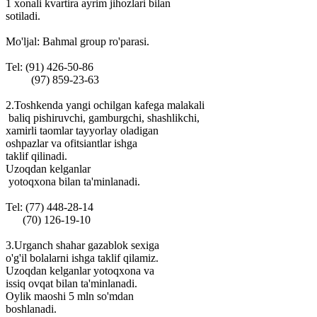
1 xonali kvartira ayrim jihozlari bilan
sotiladi.
Mo'ljal: Bahmal group ro'parasi.
Tel: (91) 426-50-86
(97) 859-23-63
2.Toshkenda yangi ochilgan kafega malakali
baliq pishiruvchi, gamburgchi, shashlikchi,
xamirli taomlar tayyorlay oladigan
oshpazlar va ofitsiantlar ishga
taklif qilinadi.
Uzoqdan kelganlar
yotoqxona bilan ta'minlanadi.
Tel: (77) 448-28-14
(70) 126-19-10
3.Urganch shahar gazablok sexiga
o'g'il bolalarni ishga taklif qilamiz.
Uzoqdan kelganlar yotoqxona va
issiq ovqat bilan ta'minlanadi.
Oylik maoshi 5 mln so'mdan
boshlanadi.