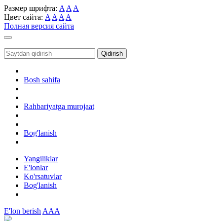
Размер шрифта:
A
A
A
Цвет сайта:
A
A
A
A
Полная версия сайта
Toggle
navigation
Qidirish
Bosh sahifa
Rahbariyatga murojaat
Bog'lanish
Yangiliklar
E'lonlar
Ko'rsatuvlar
Bog'lanish
E'lon berish
AAA