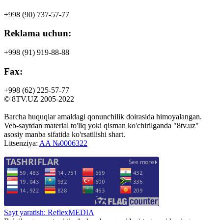
+998 (90)
737-57-77
Reklama uchun:
+998 (91)
919-88-88
Fax:
+998 (62)
225-57-77
© 8TV.UZ 2005-2022
Barcha huquqlar amaldagi qonunchilik doirasida himoyalangan.
Veb-saytdan material to'liq yoki qisman ko'chirilganda "8tv.uz"
asosiy manba sifatida ko'rsatilishi shart.
Litsenziya:
AA №0006322
Sayt yaratish: ReflexMEDIA