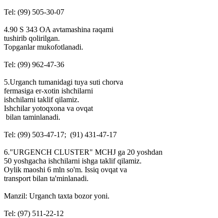
Tel: (99) 505-30-07
4.90 S 343 OA avtamashina raqami
tushirib qolirilgan.
Topganlar mukofotlanadi.
Tel: (99) 962-47-36
5.Urganch tumanidagi tuya suti chorva
fermasiga er-xotin ishchilarni
ishchilarni taklif qilamiz.
Ishchilar yotoqxona va ovqat
bilan taminlanadi.
Tel: (99) 503-47-17; (91) 431-47-17
6."URGENCH CLUSTER" MCHJ ga 20 yoshdan
50 yoshgacha ishchilarni ishga taklif qilamiz.
Oylik maoshi 6 mln so'm. Issiq ovqat va
transport bilan ta'minlanadi.
Manzil: Urganch taxta bozor yoni.
Tel: (97) 511-22-12