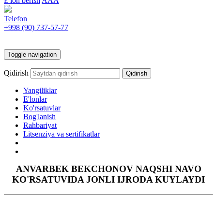
E'lon berish
AAA
Telefon
+998 (90)
737-57-77
Toggle navigation
Qidirish
Yangiliklar
E'lonlar
Ko'rsatuvlar
Bog'lanish
Rahbariyat
Litsenziya va sertifikatlar
ANVARBEK BEKCHONOV NAQSHI NAVO
KO'RSATUVIDA JONLI IJRODA KUYLAYDI