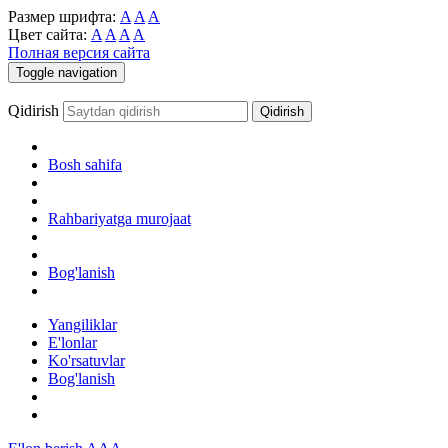
Размер шрифта:
A
A
A
Цвет сайта:
A
A
A
A
Полная версия сайта
Toggle navigation
Qidirish
Bosh sahifa
Rahbariyatga murojaat
Bog'lanish
Yangiliklar
E'lonlar
Ko'rsatuvlar
Bog'lanish