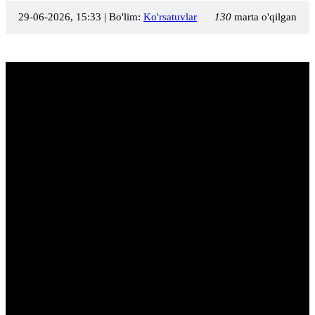
29-06-2026, 15:33
| Bo'lim:
Ko'rsatuvlar
130
marta o'qilgan