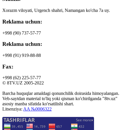
Xorazm viloyati, Urgench shahri, Namangan ko'cha 7a uy.
Reklama uchun:
+998 (90)
737-57-77
Reklama uchun:
+998 (91)
919-88-88
Fax:
+998 (62)
225-57-77
© 8TV.UZ 2005-2022
Barcha huquqlar amaldagi qonunchilik doirasida himoyalangan.
Veb-saytdan material to'liq yoki qisman ko'chirilganda "8tv.uz"
asosiy manba sifatida ko'rsatilishi shart.
Litsenziya:
AA №0006322