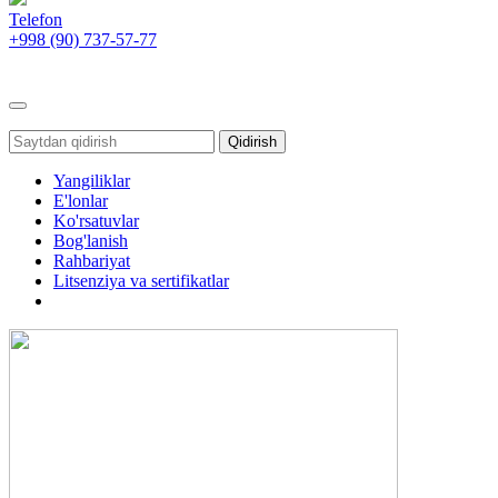
Telefon
+998 (90)
737-57-77
Toggle
navigation
Qidirish
Yangiliklar
E'lonlar
Ko'rsatuvlar
Bog'lanish
Rahbariyat
Litsenziya va sertifikatlar