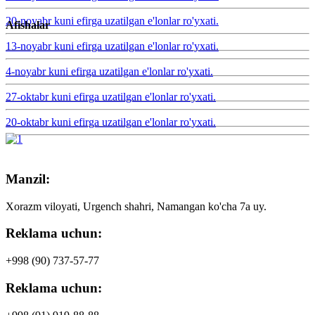
20-noyabr kuni efirga uzatilgan e'lonlar ro'yxati.
Afishalar
13-noyabr kuni efirga uzatilgan e'lonlar ro'yxati.
4-noyabr kuni efirga uzatilgan e'lonlar ro'yxati.
27-oktabr kuni efirga uzatilgan e'lonlar ro'yxati.
20-oktabr kuni efirga uzatilgan e'lonlar ro'yxati.
Manzil:
Xorazm viloyati, Urgench shahri, Namangan ko'cha 7a uy.
Reklama uchun:
+998 (90)
737-57-77
Reklama uchun: