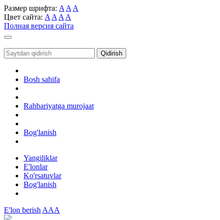
Размер шрифта:
A
A
A
Цвет сайта:
A
A
A
A
Полная версия сайта
Toggle
navigation
Qidirish
Bosh sahifa
Rahbariyatga murojaat
Bog'lanish
Yangiliklar
E'lonlar
Ko'rsatuvlar
Bog'lanish
E'lon berish
AAA