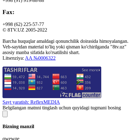
+998 (91)
919-88-88
Fax:
+998 (62)
225-57-77
© 8TV.UZ 2005-2022
Barcha huquqlar amaldagi qonunchilik doirasida himoyalangan.
Veb-saytdan material to'liq yoki qisman ko'chirilganda "8tv.uz"
asosiy manba sifatida ko'rsatilishi shart.
Litsenziya:
AA №0006322
Sayt yaratish: ReflexMEDIA
Belgilangan matnni tinglash uchun quyidagi tugmani bosing
Bizning manzil
qwewqe