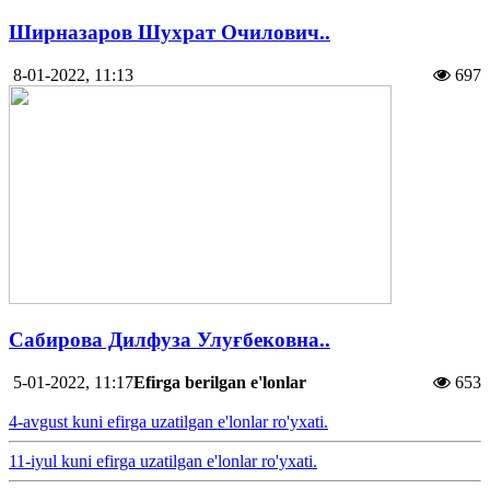
Ширназаров Шухрат Очилович..
8-01-2022, 11:13
697
Сабирова Дилфуза Улуғбековна..
5-01-2022, 11:17
Efirga berilgan e'lonlar
653
4-avgust kuni efirga uzatilgan e'lonlar ro'yxati.
11-iyul kuni efirga uzatilgan e'lonlar ro'yxati.