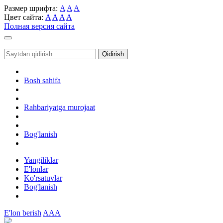
Размер шрифта:
A
A
A
Цвет сайта:
A
A
A
A
Полная версия сайта
Toggle
navigation
Qidirish
Bosh sahifa
Rahbariyatga murojaat
Bog'lanish
Yangiliklar
E'lonlar
Ko'rsatuvlar
Bog'lanish
E'lon berish
AAA