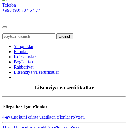
Telefon
+998 (90)
737-57-77
Toggle
navigation
Qidirish
Yangiliklar
E'lonlar
Ko'rsatuvlar
Bog'lanish
Rahbariyat
Litsenziya va sertifikatlar
Litsenziya va sertifikatlar
Efirga berilgan e'lonlar
4-avgust kuni efirga uzatilgan e'lonlar ro'yxati.
11-iyul kuni efirga uzatilgan e'lonlar ro'yxati.