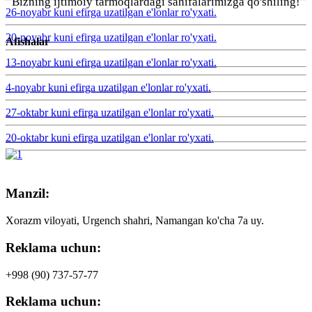
Bizning ijtimoiy tarmoqlardagi sahifalarimizga qo'shiling!
26-noyabr kuni efirga uzatilgan e'lonlar ro'yxati.
20-noyabr kuni efirga uzatilgan e'lonlar ro'yxati.
Afishalar
13-noyabr kuni efirga uzatilgan e'lonlar ro'yxati.
4-noyabr kuni efirga uzatilgan e'lonlar ro'yxati.
27-oktabr kuni efirga uzatilgan e'lonlar ro'yxati.
20-oktabr kuni efirga uzatilgan e'lonlar ro'yxati.
Manzil:
Xorazm viloyati, Urgench shahri, Namangan ko'cha 7a uy.
Reklama uchun:
+998 (90)
737-57-77
Reklama uchun: