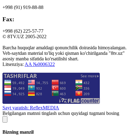
+998 (91)
919-88-88
Fax:
+998 (62)
225-57-77
© 8TV.UZ 2005-2022
Barcha huquqlar amaldagi qonunchilik doirasida himoyalangan.
Veb-saytdan material to'liq yoki qisman ko'chirilganda "8tv.uz"
asosiy manba sifatida ko'rsatilishi shart.
Litsenziya:
AA №0006322
Sayt yaratish: ReflexMEDIA
Belgilangan matnni tinglash uchun quyidagi tugmani bosing
Bizning manzil