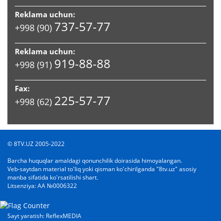
Reklama uchun:
737-57-77
+998 (90)
Reklama uchun:
919-88-88
+998 (91)
Fax:
225-57-77
+998 (62)
© 8TV.UZ 2005-2022
Barcha huquqlar amaldagi qonunchilik doirasida himoyalangan.
Veb-saytdan material to'liq yoki qisman ko'chirilganda "8tv.uz" asosiy
manba sifatida ko'rsatilishi shart.
Litsenziya:
AA №0006322
Sayt yaratish: ReflexMEDIA