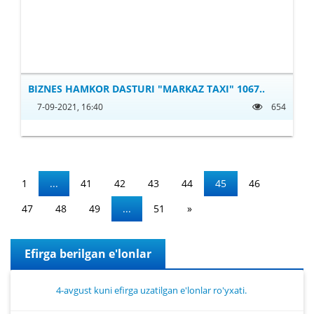
BIZNES HAMKOR DASTURI "MARKAZ TAXI" 1067..
7-09-2021, 16:40
654
1
...
41
42
43
44
45
46
47
48
49
...
51
»
Efirga berilgan e'lonlar
4-avgust kuni efirga uzatilgan e'lonlar ro'yxati.