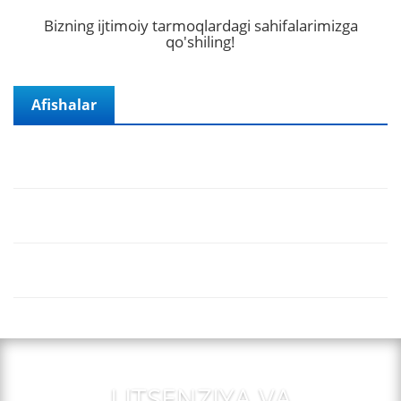
Bizning ijtimoiy tarmoqlardagi sahifalarimizga
qo'shiling!
7-may kuni efirga uzatilgan e'lonlar ro'yxati.
2-may kuni efirga uzatilgan e'lonlar ro'yxati.
Afishalar
30-mart kuni efirga uzatilgan e'lonlar ro'yxati.
14-mart kuni efirga uzatilgan e'lonlar ro'yxati.
11-mart kuni efirga uzatilgan e'lonlar ro'yxati.
26-noyabr kuni efirga uzatilgan e'lonlar ro'yxati.
20-noyabr kuni efirga uzatilgan e'lonlar ro'yxati.
LITSENZIYA VA