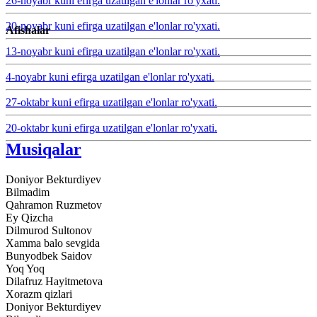
26-noyabr kuni efirga uzatilgan e'lonlar ro'yxati.
20-noyabr kuni efirga uzatilgan e'lonlar ro'yxati.
Afishalar
13-noyabr kuni efirga uzatilgan e'lonlar ro'yxati.
4-noyabr kuni efirga uzatilgan e'lonlar ro'yxati.
27-oktabr kuni efirga uzatilgan e'lonlar ro'yxati.
20-oktabr kuni efirga uzatilgan e'lonlar ro'yxati.
Musiqalar
Doniyor Bekturdiyev
Bilmadim
Qahramon Ruzmetov
Ey Qizcha
Dilmurod Sultonov
Xamma balo sevgida
Bunyodbek Saidov
Yoq Yoq
Dilafruz Hayitmetova
Xorazm qizlari
Doniyor Bekturdiyev