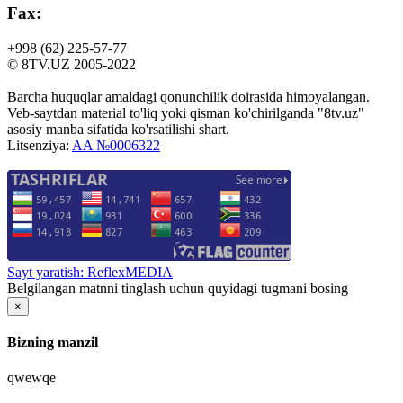
Fax:
+998 (62)
225-57-77
© 8TV.UZ 2005-2022
Barcha huquqlar amaldagi qonunchilik doirasida himoyalangan.
Veb-saytdan material to'liq yoki qisman ko'chirilganda "8tv.uz"
asosiy manba sifatida ko'rsatilishi shart.
Litsenziya:
AA №0006322
Sayt yaratish: ReflexMEDIA
Belgilangan matnni tinglash uchun quyidagi tugmani bosing
×
Bizning manzil
qwewqe