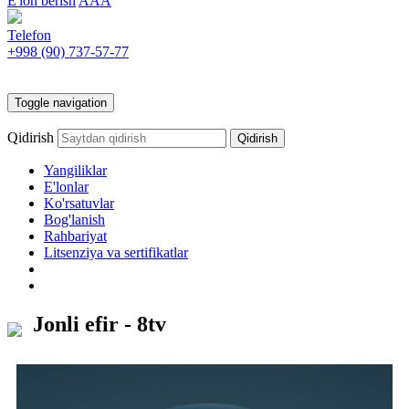
E'lon berish
AAA
Telefon
+998 (90)
737-57-77
Toggle navigation
Qidirish
Yangiliklar
E'lonlar
Ko'rsatuvlar
Bog'lanish
Rahbariyat
Litsenziya va sertifikatlar
Jonli efir - 8tv