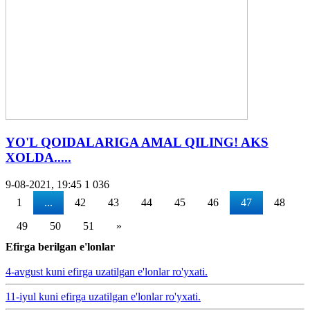
YO'L QOIDALARIGA AMAL QILING! AKS
XOLDA.....
9-08-2021, 19:45
1 036
1
...
42
43
44
45
46
47
48
49
50
51
»
Efirga berilgan e'lonlar
4-avgust kuni efirga uzatilgan e'lonlar ro'yxati.
11-iyul kuni efirga uzatilgan e'lonlar ro'yxati.