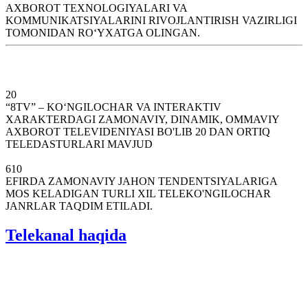
AXBOROT TEXNOLOGIYALARI VA
KOMMUNIKATSIYALARINI RIVOJLANTIRISH VAZIRLIGI
TOMONIDAN RO‘YXATGA OLINGAN.
20
“8TV” – KO‘NGILOCHAR VA INTERAKTIV
XARAKTERDAGI ZAMONAVIY, DINAMIK, OMMAVIY
AXBOROT TELEVIDENIYASI BO'LIB 20 DAN ORTIQ
TELEDASTURLARI MAVJUD
610
EFIRDA ZAMONAVIY JAHON TENDENTSIYALARIGA
MOS KELADIGAN TURLI XIL TELEKO'NGILOCHAR
JANRLAR TAQDIM ETILADI.
Telekanal haqida
Telekanalimiz 10 yildan ortiq tajribaga ega bo‘lib, 2017-yil 30-
noyabrdan boshlab telekompaniyada muhim va strategik yutuq ro‘y
berdi – raqamli eshittirish yo‘lga qo‘yildi.