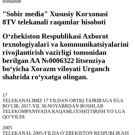
Bilmadim
"Sobir media" Xususiy Korxonasi
8TV telekanali raqamlar hisoboti
O‘zbekiston Respublikasi Axborot
texnologiyalari va kommunikatsiyalarini
rivojlantirish vazirligi tomonidan
berilgan
AA №0006322
litsenziya
bo‘yicha Xorazm viloyati Urganch
shahrida ro‘yxatga olingan.
17
TELEKANALIMIZ 17 YILDAN ORTIQ TAJRIBAGA EGA
BO‘LIB, 2017-YIL 30-NOYABRDAN BOSHLAB
TELEKOMPANIYADA RAQAMLI ESHITTIRISH YO‘LGA
QO‘YILDI.
2005
TELEKANAL 2005-YILDA O‘ZBEKISTON RESPUBLIKASI