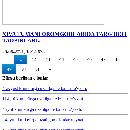
XIVA TUMANI OROMGOHLARIDA TARG'IBOT
TADBIRLARI..
29-06-2021, 18:14
678
1
...
42
43
44
45
46
47
48
49
50
51
»
Efirga berilgan e'lonlar
4-avgust kuni efirga uzatilgan e'lonlar ro'yxati.
11-iyul kuni efirga uzatilgan e'lonlar ro'yxati.
4-iyul kuni efirga uzatilgan e'lonlar ro'yxati.
24-iyun kuni efirga uzatilgan e'lonlar ro'yxati.