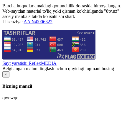
Barcha huquqlar amaldagi qonunchilik doirasida himoyalangan.
Veb-saytdan material to'liq yoki qisman ko'chirilganda "8tv.uz"
asosiy manba sifatida ko'rsatilishi shart.
Litsenziya:
AA №0006322
Sayt yaratish: ReflexMEDIA
Belgilangan matnni tinglash uchun quyidagi tugmani bosing
×
Bizning manzil
qwewqe