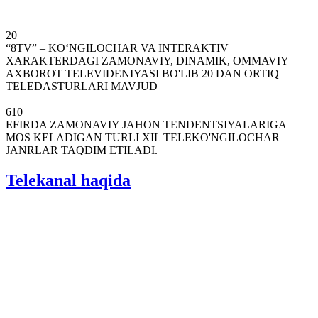
20
“8TV” – KO‘NGILOCHAR VA INTERAKTIV
XARAKTERDAGI ZAMONAVIY, DINAMIK, OMMAVIY
AXBOROT TELEVIDENIYASI BO'LIB 20 DAN ORTIQ
TELEDASTURLARI MAVJUD
610
EFIRDA ZAMONAVIY JAHON TENDENTSIYALARIGA
MOS KELADIGAN TURLI XIL TELEKO'NGILOCHAR
JANRLAR TAQDIM ETILADI.
Telekanal haqida
Telekanalimiz 10 yildan ortiq tajribaga ega bo‘lib, 2017-yil 30-
noyabrdan boshlab telekompaniyada muhim va strategik yutuq ro‘y
berdi – raqamli eshittirish yo‘lga qo‘yildi.
"8 TV" telekanali.
Telekanal 20 soat davomida butun Xorazm viloyati hamda
Qoraqalpog‘iston Respublikasining To‘rtko‘l, Mang‘it, Ellikala,
Beruniy va Amudaryo viloyatlarida ko‘rsatuvlar olib boradi.