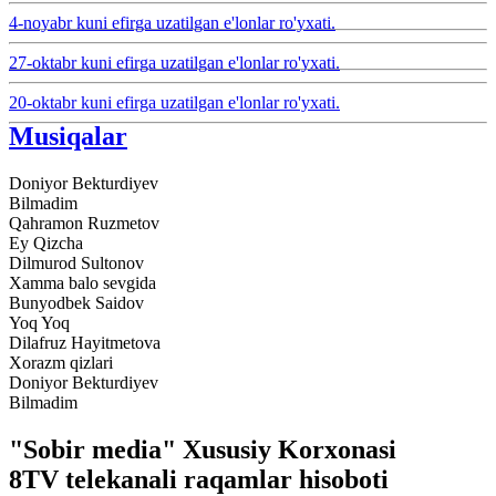
4-noyabr kuni efirga uzatilgan e'lonlar ro'yxati.
27-oktabr kuni efirga uzatilgan e'lonlar ro'yxati.
20-oktabr kuni efirga uzatilgan e'lonlar ro'yxati.
Musiqalar
Doniyor Bekturdiyev
Bilmadim
Qahramon Ruzmetov
Ey Qizcha
Dilmurod Sultonov
Xamma balo sevgida
Bunyodbek Saidov
Yoq Yoq
Dilafruz Hayitmetova
Xorazm qizlari
Doniyor Bekturdiyev
Bilmadim
"Sobir media" Xususiy Korxonasi
8TV telekanali raqamlar hisoboti