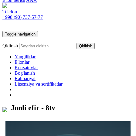
E'lon berish
AAA
Telefon
+998 (90)
737-57-77
Toggle navigation
Qidirish
Yangiliklar
E'lonlar
Ko'rsatuvlar
Bog'lanish
Rahbariyat
Litsenziya va sertifikatlar
Jonli efir - 8tv