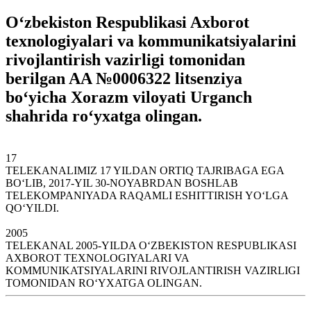
O‘zbekiston Respublikasi Axborot
texnologiyalari va kommunikatsiyalarini
rivojlantirish vazirligi tomonidan
berilgan
AA №0006322
litsenziya
bo‘yicha Xorazm viloyati Urganch
shahrida ro‘yxatga olingan.
17
TELEKANALIMIZ 17 YILDAN ORTIQ TAJRIBAGA EGA
BO‘LIB, 2017-YIL 30-NOYABRDAN BOSHLAB
TELEKOMPANIYADA RAQAMLI ESHITTIRISH YO‘LGA
QO‘YILDI.
2005
TELEKANAL 2005-YILDA O‘ZBEKISTON RESPUBLIKASI
AXBOROT TEXNOLOGIYALARI VA
KOMMUNIKATSIYALARINI RIVOJLANTIRISH VAZIRLIGI
TOMONIDAN RO‘YXATGA OLINGAN.